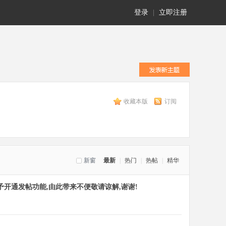
登录
|
立即注册
收藏本版
订阅
新窗
最新
|
热门
|
热帖
|
精华
开通发帖功能,由此带来不便敬请谅解,谢谢!