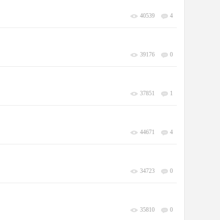
40539
4
39176
0
37851
1
44671
4
34723
0
35810
0