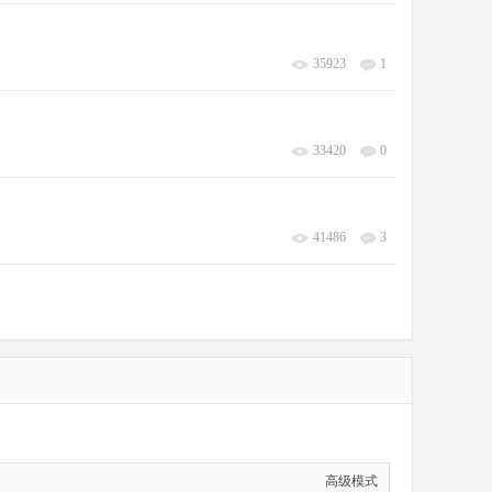
35923
1
33420
0
41486
3
高级模式