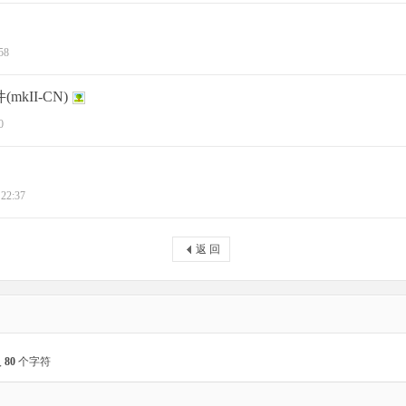
58
mkII-CN)
0
 22:37
返 回
入
80
个字符