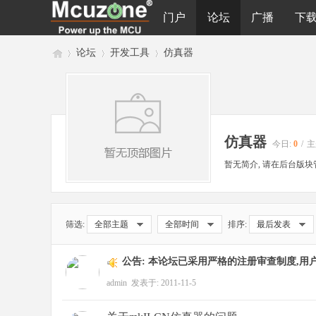
门户
论坛
广播
下
论坛
开发工具
仿真器
M
»
›
›
仿真器
今日:
0
/
主
暂无简介, 请在后台版块
筛选:
全部主题
全部时间
排序:
最后发表
cu
公告:
本论坛已采用严格的注册审查制度,用
admin
发表于: 2011-11-5