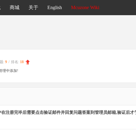
载
商城
关于
English
Mcuzone Wiki
题:
9
/
排名:
18
管理中添加!
户在注册完毕后需要点击验证邮件并回复问题答案到管理员邮箱,验证后才予