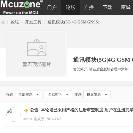
门户
论坛
广播
下载
商城
论坛
开发工具
通讯模块(5G|4G|GSM|GNSS)
M
»
›
›
通讯模块(5G|4G|GSM|
暂无简介, 请在后台版块管理中添加!
筛选:
全部主题
全部时间
排序:
最后发表
cu
公告:
本论坛已采用严格的注册审查制度,用户在注册完毕
admin
发表于: 2011-11-5