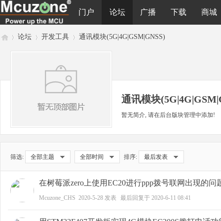
门户
论坛
广播
下载
商城
论坛
开发工具
通讯模块(5G|4G|GSM|GNSS)
M
»
›
›
通讯模块(5G|4G|GSM|
暂无简介, 请在后台版块管理中添加!
筛选:
全部主题
全部时间
排序:
最后发表
cu
在树莓派zero上使用EC20进行ppp拨号联网出现的
Mcuzone_CHS
2020-5-28
发表
最后回复于
2020-6-11 08:41