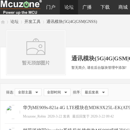
门户
论坛
广播
下载
商城
论坛
开发工具
通讯模块(5G|4G|GSM|GNSS)
M
»
›
›
通讯模块(5G|4G|GSM|
暂无简介, 请在后台版块管理中添加!
筛选:
全部主题
全部时间
排序:
最后发表
cu
华为ME909s-821a 4G LTE模块在MDK9X25L-EK(
Mcuzone_Robin
2020-3-22
发表
最后回复于
2020-3-22 09:42