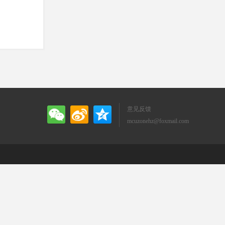
意见反馈
mcuzonehz@foxmail.com