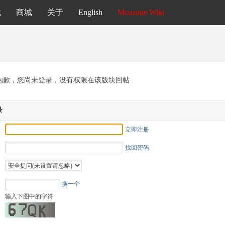
载
商城
关于
English
Mcuzone Wiki
抱歉，您尚未登录，没有权限在该版块回帖
录
立即注册
找回密码
换一个
输入下图中的字符