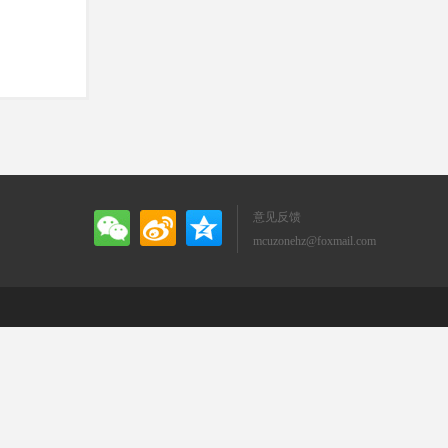
意见反馈
mcuzonehz@foxmail.com