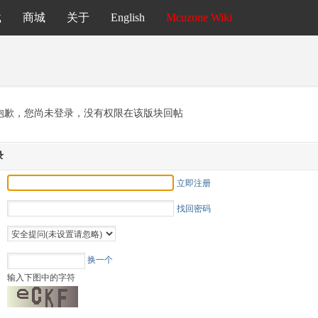
载
商城
关于
English
Mcuzone Wiki
抱歉，您尚未登录，没有权限在该版块回帖
录
立即注册
找回密码
换一个
输入下图中的字符