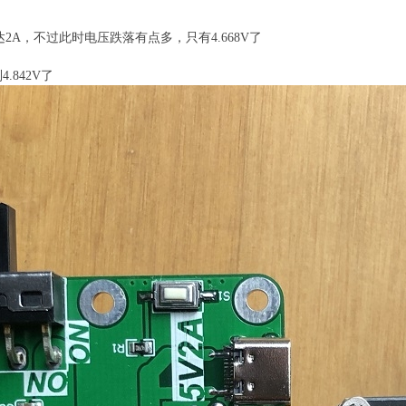
2A，不过此时电压跌落有点多，只有4.668V了
.842V了