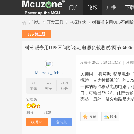
门户
论坛
广播
下
论坛
开发工具
电源模块
树莓派专用UPS不间断移动
树莓派专用UPS不间断移动电源负载测试(两节3400mAh 
M
»
›
›
›
发表于 2020-5-29 21:53:18
|
只看
Mcuzone_Robin
关键词： 树莓派 移动电源 UPS
概述：专为树莓派设计的UP
390
1463
7129
一体的标准移动电源电路，可采
主题
帖子
积分
口，可输出5V 2A。此部
亮起；另外一部分电路是大功
管理员
cu
积分
7129
收藏
转播
收听TA
发消息