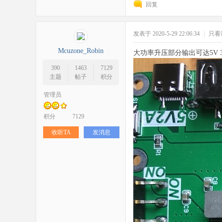
回复
发表于 2020-5-29 22:06:34
|
只看
Mcuzone_Robin
大功率升压部分输出可达5V 3
zo
390
1463
7129
主题
帖子
积分
管理员
积分
7129
收听TA
发消息
ne