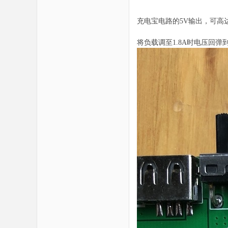
科
充电宝电路的5V输出，可高达
将负载调至1.8A时电压回弹到4
技