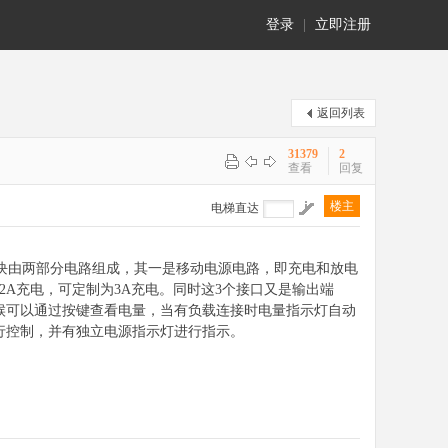
登录
|
立即注册
返回列表
31379
2
查看
回复
楼主
电梯直达
源模块由两部分电路组成，其一是移动电源电路，即充电和放电
V 2A充电，可定制为3A充电。同时这3个接口又是输出端
时候可以通过按键查看电量，当有负载连接时电量指示灯自动
关进行控制，并有独立电源指示灯进行指示。