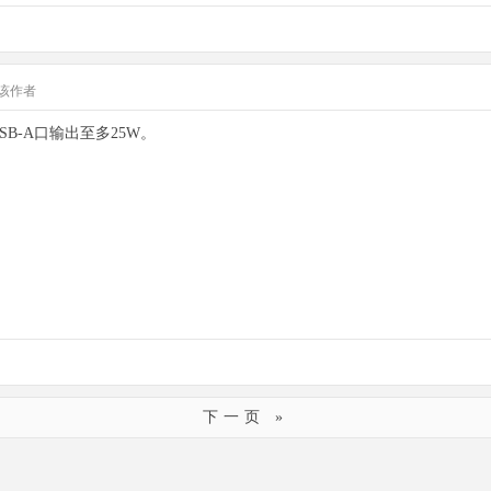
该作者
B-A口输出至多25W。
下一页 »