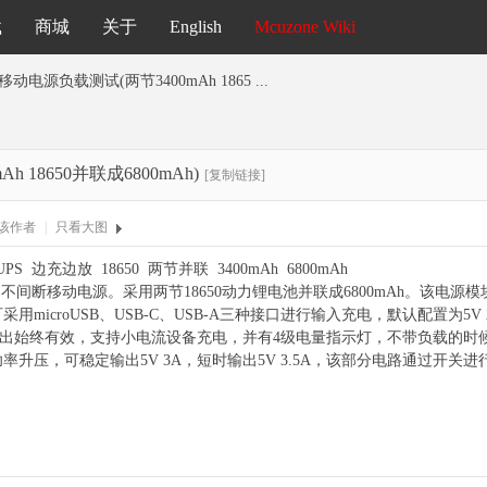
载
商城
关于
English
Mcuzone Wiki
电源负载测试(两节3400mAh 1865 ...
18650并联成6800mAh)
[复制链接]
该作者
|
只看大图
 边充边放 18650 两节并联 3400mAh 6800mAh
S不间断移动电源。采用两节18650动力锂电池并联成6800mAh。该电
用microUSB、USB-C、USB-A三种接口进行输入充电，默认配置为5
分输出始终有效，支持小电流设备充电，并有4级电量指示灯，不带负载的
率升压，可稳定输出5V 3A，短时输出5V 3.5A，该部分电路通过开