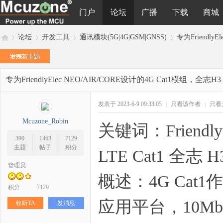
门户
论坛
广播
下载
商城
论坛
开发工具
通讯模块(5G|4G|GSM|GNSS)
专为FriendlyE
专为FriendlyElec NEO/AIR/CORE设计的4G Cat1模组，全志H3
M
»
›
›
›
发表于 2023-6-9 09:33:05
|
只看该作者
|
只看
Mcuzone_Robin
关键词：Friendl
390
1463
7129
主题
帖子
积分
LTE Cat1 全志 H
管理员
概述：4G Ca
cu
积分
7129
应用平台，10M
收听TA
发消息