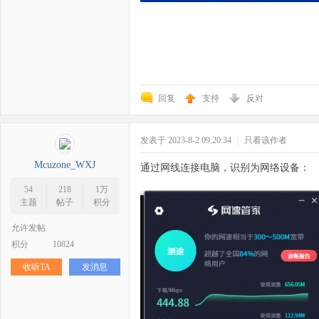
科
回复
支持
反对
发表于 2023-8-2 09:20:34
|
只看该作者
技
Mcuzone_WXJ
通过网线连接电脑，识别为网络设备：
54
218
1万
主题
帖子
积分
允许发帖
积分
10824
收听TA
发消息