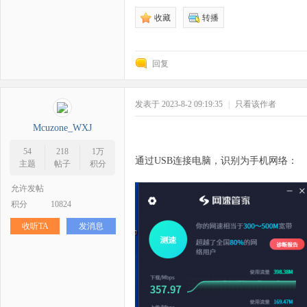
收藏
转播
回复
zo
发表于 2023-8-2 09:19:35
|
只看该作者
Mcuzone_WXJ
54
218
1万
通过USB连接电脑，识别为手机网络：
主题
帖子
积分
允许发帖
积分
10824
ne
收听TA
发消息