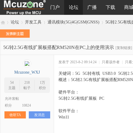
门户
论坛
广播
下载
商
论坛
开发工具
通讯模块(5G|4G|GSM|GNSS)
5G转2.5G有
5G转2.5G有线扩展板搭配RM520N在PC上的使用演示
M
»
›
›
›
[复制链接]
发表于 2023-8-2 09:14:24
|
只看该作者
|
只看
Mcuzone_WXJ
关键词：5G 5G转有线 USB3.0 5G转2.5G有
概述：5G转2.5G有线扩展板搭配RM52
54
218
1万
主题
帖子
积分
硬件平台：
5G转2.5G有线扩展板 PC
允许发帖
积分
10824
cu
软件平台：
收听TA
发消息
Win11