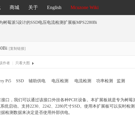
载
商城
关于
English
Mcuzone Wiki
为树莓派5设计的SSD电压电流检测扩展板MPS2280Bi
Bi
[复制链接]
该作者
|
只看大图
pberry Pi5 SSD 辅助供电 电压检测 电流检测 功率检测 监测
PCIE接口，我们可以通过该接口外挂各种PCIE设备。本扩展板就是专为树
系统启动。支持2230、2242、2280尺寸SSD。使用本扩展板可以实
可根据检测数据来决定是否使用外部供电。