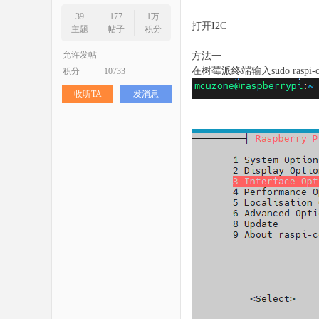
39
177
1万
打开I2C
主题
帖子
积分
允许发帖
方法一
在树莓派终端输入sudo raspi-co
积分
10733
收听TA
发消息