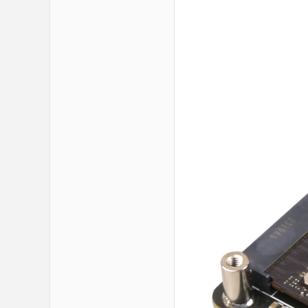
zo
ne