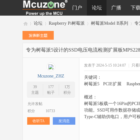
门户
论坛
广播
下
论坛
Raspberry Pi树莓派
树莓派Model B系列
专
专为树莓派5设计的SSD电压电流检测扩展板MPS2280
M
»
›
›
›
发表于 2024-5-15 10:24:07
|
只看
Mcuzone_ZHZ
关键词：
树莓派5 PCIE扩展 Ras
39
177
1万
主题
帖子
积分
概述：
树莓派5板载一个16Pin的
允许发帖
功能。SSD可用作数据存储或
积分
10733
cu
Type-C辅助供电口，用户
收听TA
发消息