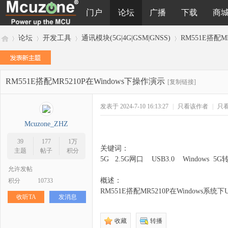
门户
论坛
广播
下载
商
论坛
开发工具
通讯模块(5G|4G|GSM|GNSS)
RM551E搭配M
RM551E搭配MR5210P在Windows下操作演示
M
»
›
›
›
[复制链接]
发表于 2024-7-10 16:13:27
|
只看该作者
|
只
Mcuzone_ZHZ
39
177
1万
关键词：
主题
帖子
积分
5G 2.5G网口 USB3.0 Windows 5
允许发帖
概述：
积分
10733
cu
RM551E搭配MR5210P在Windows系统
收听TA
发消息
收藏
转播