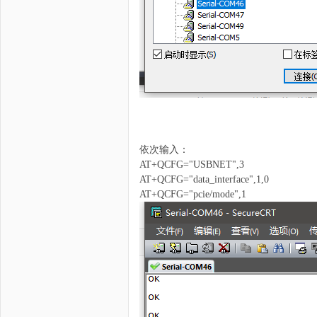
依次输入：
AT+QCFG="USBNET",3
AT+QCFG="data_interface",1,0
AT+QCFG="pcie/mode",1