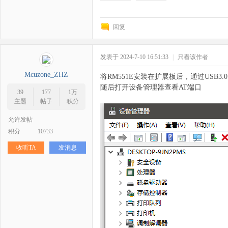
回复
zo
发表于 2024-7-10 16:51:33
|
只看该作者
Mcuzone_ZHZ
将RM551E安装在扩展板后，通过USB3.
随后打开设备管理器查看AT端口
39
177
1万
主题
帖子
积分
允许发帖
积分
10733
收听TA
发消息
ne