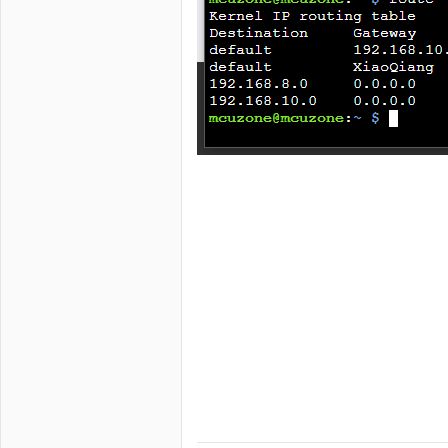
loginct重启l enabl