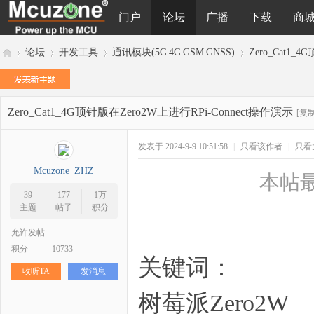
门户
论坛
广播
下载
商
论坛
开发工具
通讯模块(5G|4G|GSM|GNSS)
Zero_Cat1_
Zero_Cat1_4G顶针版在Zero2W上进行RPi-Connect操作演示
M
»
›
›
›
[复
发表于 2024-9-9 10:51:58
|
只看该作者
|
只看
Mcuzone_ZHZ
本帖最后
39
177
1万
主题
帖子
积分
允许发帖
积分
10733
cu
关键词：
收听TA
发消息
树莓派Zero2W 