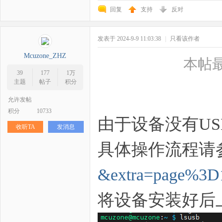
回复
支持
反对
发表于 2024-9-9 11:03:38
|
只看该作者
Mcuzone_ZHZ
本帖最后
39
177
1万
主题
帖子
积分
允许发帖
积分
10733
由于设备没有U
收听TA
发消息
具体操作流程请
&extra=page%3D
将设备安装好后