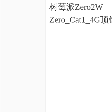
树莓派Zero2W
Zero_Cat1_4G