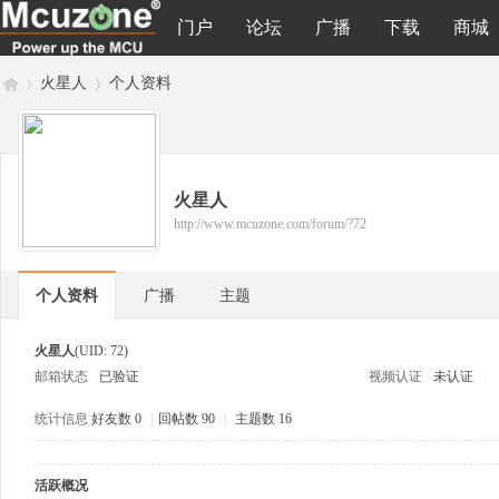
门户
论坛
广播
下载
商城
火星人
个人资料
M
›
›
火星人
http://www.mcuzone.com/forum/?72
个人资料
广播
主题
火星人
(UID: 72)
邮箱状态
已验证
视频认证
未认证
cu
统计信息
好友数 0
|
回帖数 90
|
主题数 16
活跃概况