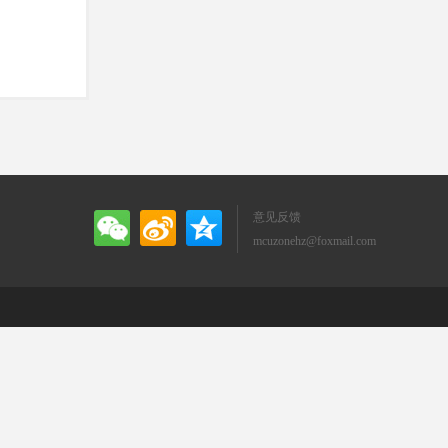
意见反馈
mcuzonehz@foxmail.com