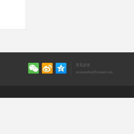
意见反馈
mcuzonehz@foxmail.com