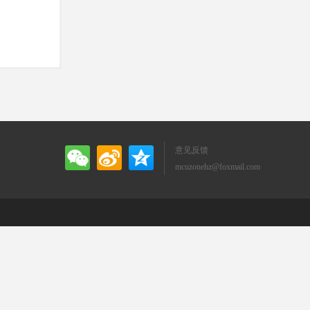
意见反馈
mcuzonehz@foxmail.com