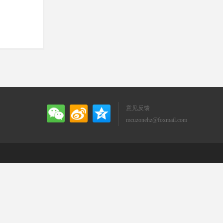
意见反馈
mcuzonehz@foxmail.com