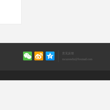
意见反馈
mcuzonehz@foxmail.com