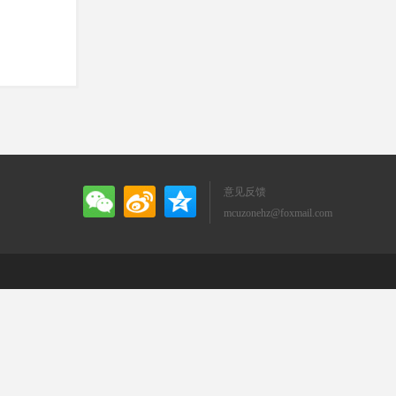
意见反馈
mcuzonehz@foxmail.com