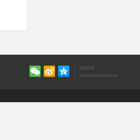
意见反馈
mcuzonehz@foxmail.com