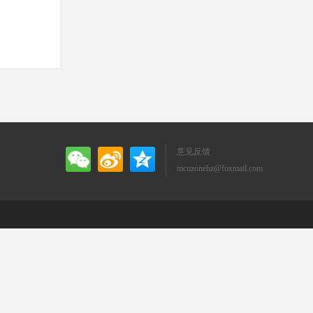
意见反馈
mcuzonehz@foxmail.com