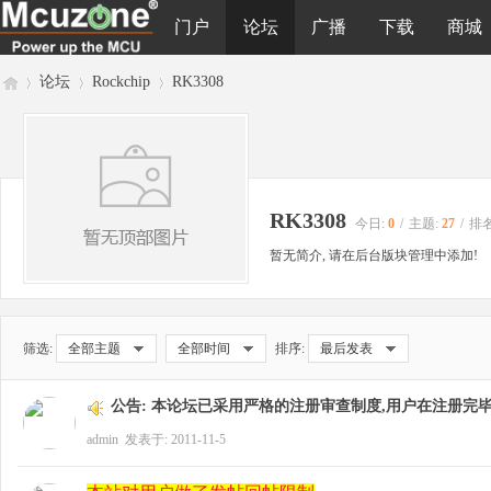
门户
论坛
广播
下载
商城
论坛
Rockchip
RK3308
M
»
›
›
RK3308
今日:
0
/
主题:
27
/
排名
暂无简介, 请在后台版块管理中添加!
筛选:
全部主题
全部时间
排序:
最后发表
cu
公告:
本论坛已采用严格的注册审查制度,用户在注册完毕
admin
发表于: 2011-11-5