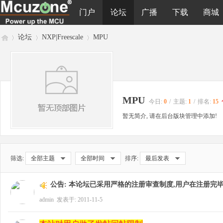
门户
论坛
广播
下载
商城
论坛
NXP|Freescale
MPU
M
»
›
›
MPU
今日:
0
/
主题:
1
/
排名:
15
暂无简介, 请在后台版块管理中添加!
筛选:
全部主题
全部时间
排序:
最后发表
cu
公告:
本论坛已采用严格的注册审查制度,用户在注册完毕
admin
发表于: 2011-11-5