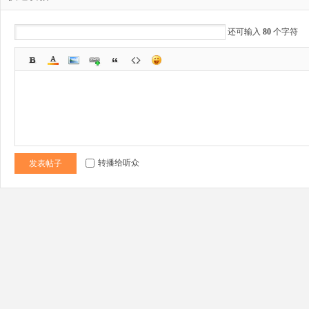
还可输入
80
个字符
野
转播给听众
发表帖子
芯