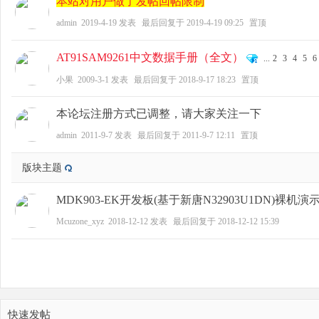
本站对用户做了发帖回帖限制
admin
2019-4-19
发表
最后回复于
2019-4-19 09:25
置顶
AT91SAM9261中文数据手册（全文）
...
2
3
4
5
6
zo
小果
2009-3-1
发表
最后回复于
2018-9-17 18:23
置顶
本论坛注册方式已调整，请大家关注一下
admin
2011-9-7
发表
最后回复于
2011-9-7 12:11
置顶
版块主题
MDK903-EK开发板(基于新唐N32903U1DN)裸机
ne
Mcuzone_xyz
2018-12-12
发表
最后回复于
2018-12-12 15:39
快速发帖