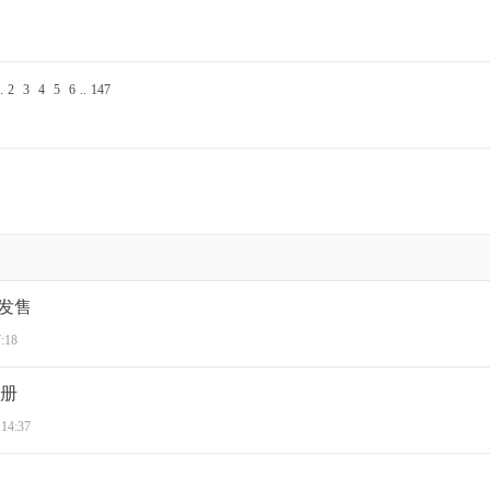
.
2
3
4
5
6
..
147
将发售
:18
手册
 14:37