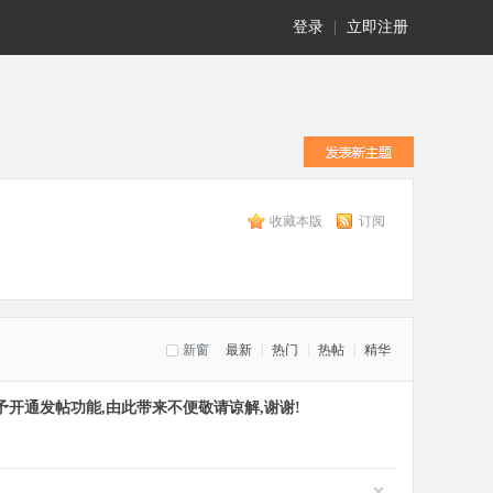
登录
|
立即注册
收藏本版
订阅
新窗
最新
|
热门
|
热帖
|
精华
开通发帖功能,由此带来不便敬请谅解,谢谢!