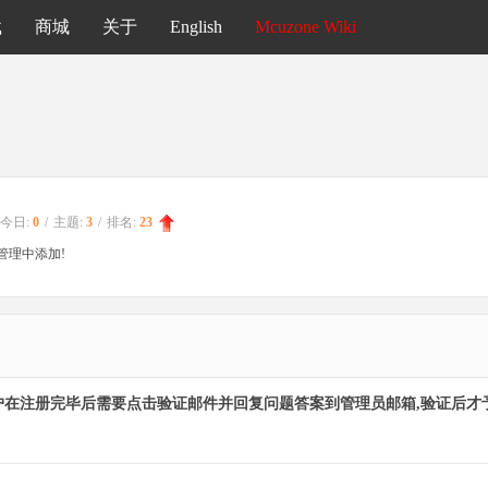
载
商城
关于
English
Mcuzone Wiki
今日:
0
/
主题:
3
/
排名:
23
管理中添加!
户在注册完毕后需要点击验证邮件并回复问题答案到管理员邮箱,验证后才予