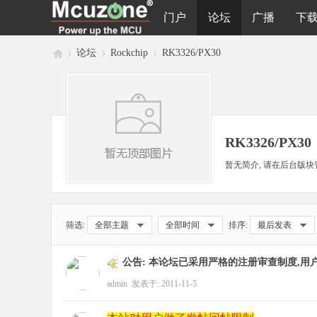
门户
论坛
广播
下
论坛
Rockchip
RK3326/PX30
M
»
›
›
RK3326/PX30
暂无简介, 请在后台版块
筛选:
全部主题
全部时间
排序:
最后发表
cu
公告:
本论坛已采用严格的注册审查制度,用
admin
发表于: 2011-11-5