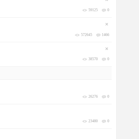
59125
0
572645
1466
38570
0
26276
0
23480
0