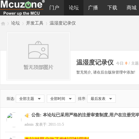
门户
论坛
广播
下载
商城
论坛
开发工具
温湿度记录仪
M
»
›
›
温湿度记录仪
今日:
0
/
主题
暂无简介, 请在后台版块管理中添加!
筛选:
全部主题
全部时间
排序:
最后发表
cu
公告:
本论坛已采用严格的注册审查制度,用户在注册完毕
admin
发表于: 2011-11-5