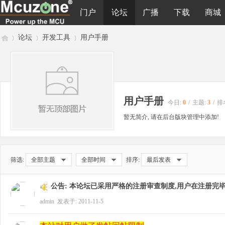
门户
论坛
广播
下载
商城
论坛
开发工具
用户手册
M
»
›
›
用户手册
今日:
0
/
主题:
3
/
排
暂无简介, 请在后台版块管理中添加!
筛选:
全部主题
全部时间
排序:
最后发表
cu
公告:
本论坛已采用严格的注册审查制度,用户在注册完毕
admin
发表于: 2011-11-5