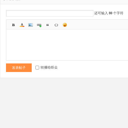
还可输入
80
个字符
野
转播给听众
发表帖子
芯