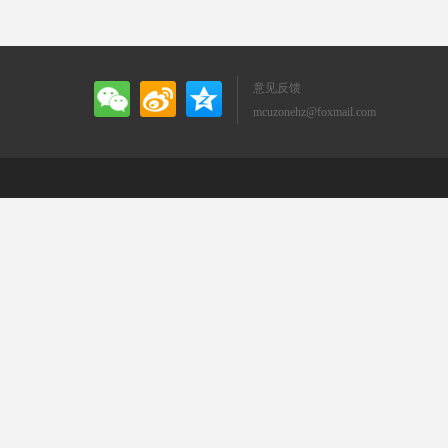
意见反馈
mcuzonehz@foxmail.com