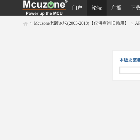
门户
论坛
广播
下
Mcuzone老版论坛(2005-2018)【仅供查询旧贴用】
A
M
›
›
本版块需
cu