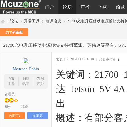
门户
论坛
广播
下载
商城
论坛
开发工具
电源模块
21700充电升压移动电源模块支持树
21700充电升压移动电源模块支持树莓派、英伟达等平台。5V2A和
M
»
›
›
›
发表于 2020-9-11 13:32:19
|
只看该作者
Mcuzone_Robin
关键词：21700 
390
1463
7130
主题
帖子
积分
达 Jetson 5V
管理员
出
cu
积分
7130
概述：有部分客户
收听TA
发消息