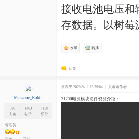
接收电池电压和
野
存数据。以树莓派
收藏
转播
回复
芯
发表于 2020-9-11 13:39:04
|
只看该作者
Mcuzone_Robin
21700电源模块硬件资源介绍：
390
1463
7130
主题
帖子
积分
管理员
积分
7130