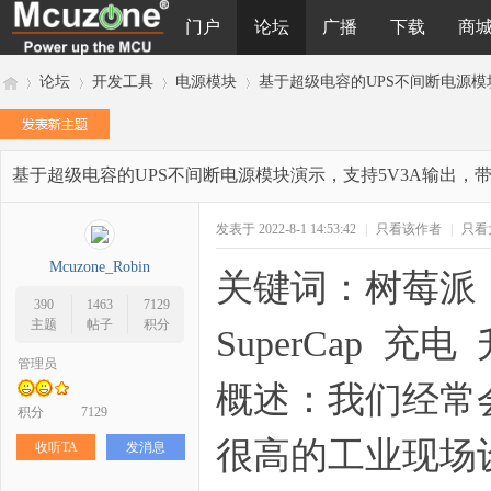
门户
论坛
广播
下载
商
论坛
开发工具
电源模块
基于超级电容的UPS不间断电源模块演
基于超级电容的UPS不间断电源模块演示，支持5V3A输出，
M
»
›
›
›
发表于 2022-8-1 14:53:42
|
只看该作者
|
只看
Mcuzone_Robin
关键词：树莓派 
390
1463
7129
主题
帖子
积分
SuperCap 充
管理员
概述：我们经常
cu
积分
7129
很高的工业现场
收听TA
发消息