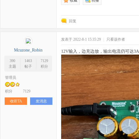
收藏
转播
野
回复
发表于 2022-8-1 15:35:29
|
只看该作者
Mcuzone_Robin
12V输入，边充边放，输出电流仍可达3
390
1463
7129
主题
帖子
积分
管理员
芯
积分
7129
收听TA
发消息