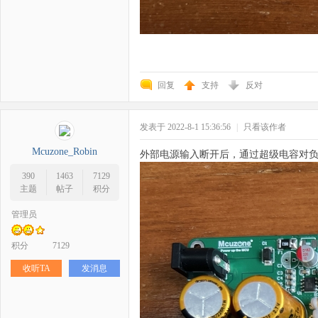
回复
支持
反对
发表于 2022-8-1 15:36:56
|
只看该作者
Mcuzone_Robin
外部电源输入断开后，通过超级电容对负
390
1463
7129
主题
帖子
积分
管理员
积分
7129
收听TA
发消息