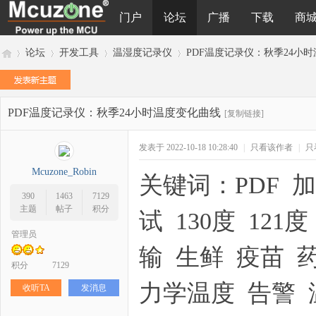
门户
论坛
广播
下载
商
论坛
开发工具
温湿度记录仪
PDF温度记录仪：秋季24小
PDF温度记录仪：秋季24小时温度变化曲线
M
»
›
›
›
[复制链接]
发表于 2022-10-18 10:28:40
|
只看该作者
|
只
Mcuzone_Robin
关键词：PDF 
390
1463
7129
主题
帖子
积分
试 130度 12
管理员
输 生鲜 疫苗 
cu
积分
7129
力学温度 告警 温
收听TA
发消息