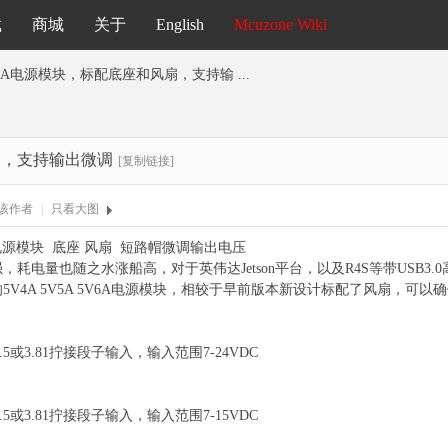
载
商城
关于
English
Mcuzone Wiki
5V6A电源模块，标配底座和风扇，支持输 ...
风扇，支持输出微调
[复制链接]
该作者
|
只看大图
6A 电源模块 底座 风扇 短路帽微调输出电压
耗电量也随之水涨船高，对于英伟达Jetson平台，以及R4S等带USB
5V4A 5V5A 5V6A电源模块，相较于早前版本新设计标配了风扇，
.5或3.81拧接段子输入，输入范围7-24VDC
.5或3.81拧接段子输入，输入范围7-15VDC