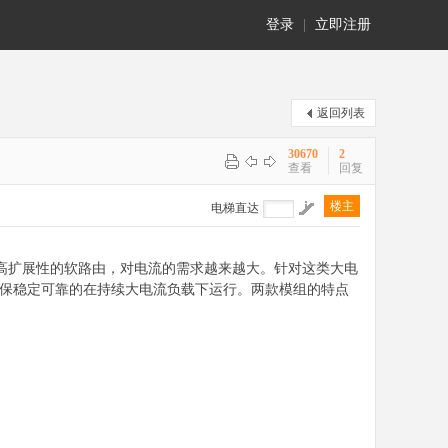
登录
|
立即注册
返回列表
30670
2
查看
回复
楼主
电梯直达
3.0高扩展性的软路由，对电流的需求越来越大。针对这类大电
可以确保稳定可靠的在持续大电流负载下运行。两款模组的特点