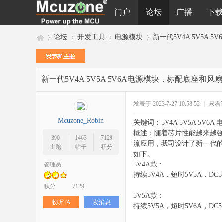
门户
论坛
广播
下
论坛
开发工具
电源模块
新一代5V4A 5V5A 
新一代5V4A 5V5A 5V6A电源模块，标配底座和
M
»
›
›
›
发表于 2023-7-27 10:58:52
|
只看
Mcuzone_Robin
关键词：5V4A 5V5A 5V
概述：随着芯片性能越来越强，
390
1463
7129
流应用，我司设计了新一代的
主题
帖子
积分
如下。
5V4A款：
管理员
持续5V4A，短时5V5A，DC5
cu
积分
7129
5V5A款：
收听TA
发消息
持续5V5A，短时5V6A，DC5