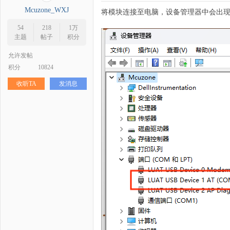
科
Mcuzone_WXJ
将模块连接至电脑，设备管理器中会出现
54
218
1万
主题
帖子
积分
允许发帖
积分
10824
收听TA
发消息
技