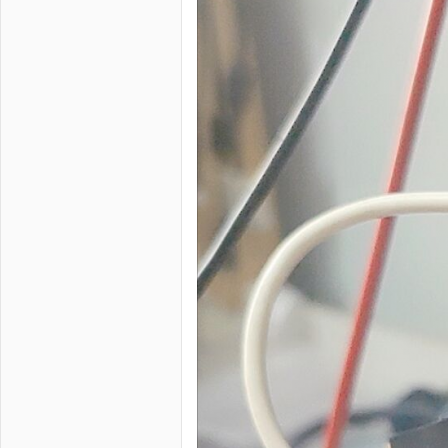
zo
ne