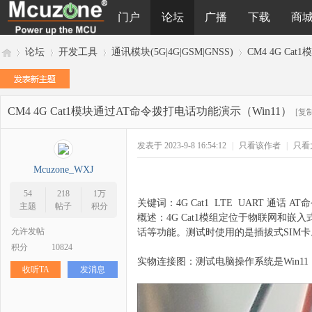
门户
论坛
广播
下载
商
论坛
开发工具
通讯模块(5G|4G|GSM|GNSS)
CM4 4G C
CM4 4G Cat1模块通过AT命令拨打电话功能演示（Win11）
M
»
›
›
›
[复
发表于 2023-9-8 16:54:12
|
只看该作者
|
只看
Mcuzone_WXJ
54
218
1万
关键词：4G Cat1 LTE UART 通话 AT命
主题
帖子
积分
概述：4G Cat1模组定位于物联网和嵌入
允许发帖
话等功能。测试时使用的是插拔式SIM卡
积分
10824
cu
实物连接图：测试电脑操作系统是Win11
收听TA
发消息