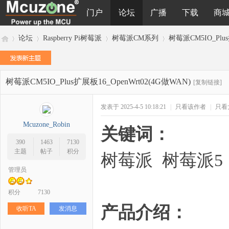
门户
论坛
广播
下载
商
论坛
Raspberry Pi树莓派
树莓派CM系列
树莓派CM5IO_Plus
树莓派CM5IO_Plus扩展板16_OpenWrt02(4G做WAN)
M
»
›
›
›
[复制链接]
发表于 2025-4-5 10:18:21
|
只看该作者
|
只看
Mcuzone_Robin
关键词：
390
1463
7130
主题
帖子
积分
树莓派 树莓派5 CM
管理员
cu
积分
7130
产品介绍：
收听TA
发消息