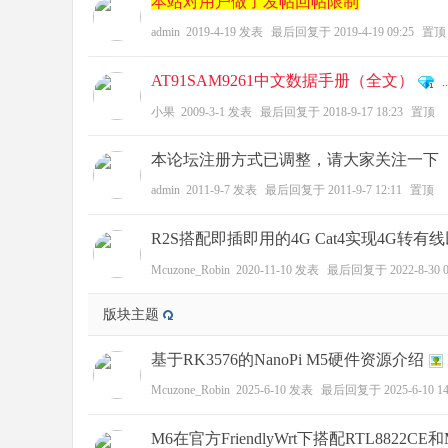
本站对用户做了发帖回帖限制
admin
2019-4-19
发表
最后回复于
2019-4-19 09:25
置顶
AT91SAM9261中文数据手册（全文）
..
zo
小果
2009-3-1
发表
最后回复于
2018-9-17 18:23
置顶
本论坛注册方式已调整，请大家关注一下
admin
2011-9-7
发表
最后回复于
2011-9-7 12:11
置顶
R2S搭配即插即用的4G Cat4实现4G转
Mcuzone_Robin
2020-11-10
发表
最后回复于
2022-8-30 
ne
版块主题
基于RK3576的NanoPi M5硬件资源介绍
Mcuzone_Robin
2025-6-10
发表
最后回复于
2025-6-10 14
M6在官方FriendlyWrt下搭配RTL8822CE