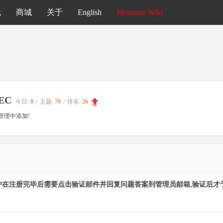
载
商城
关于
English
Mcuzone Wiki
EC
今日:
0
/
主题:
70
/
排名:
26
管理中添加!
户在注册完毕后需要点击验证邮件并回复问题答案到管理员邮箱,验证后才予