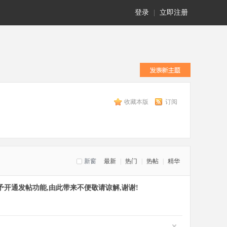
登录
|
立即注册
收藏本版
订阅
新窗
最新
|
热门
|
热帖
|
精华
开通发帖功能,由此带来不便敬请谅解,谢谢!