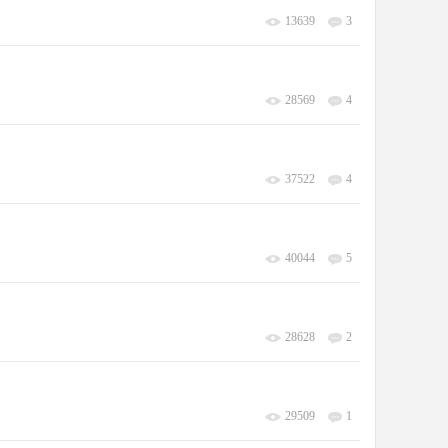
13639
3
28569
4
37522
4
40044
5
28628
2
29509
1