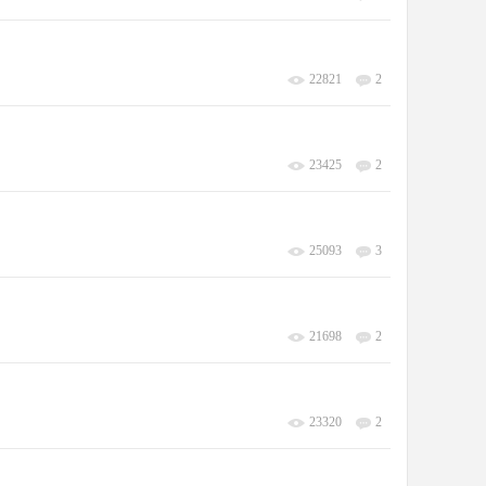
22821
2
23425
2
25093
3
21698
2
23320
2