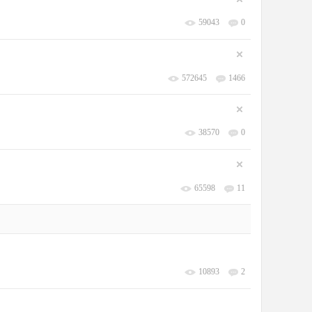
59043
0
572645
1466
38570
0
65598
11
10893
2