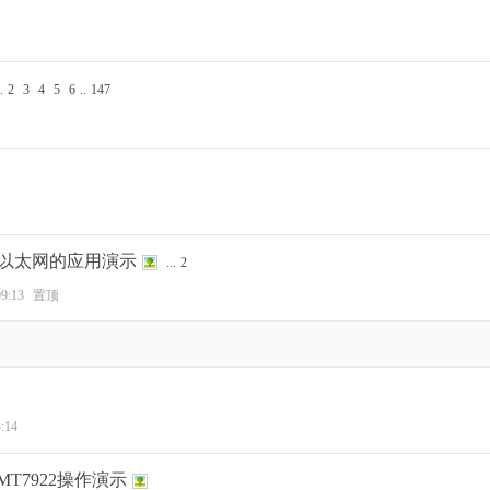
.
2
3
4
5
6
..
147
有线以太网的应用演示
...
2
09:13
置顶
:14
和MT7922操作演示