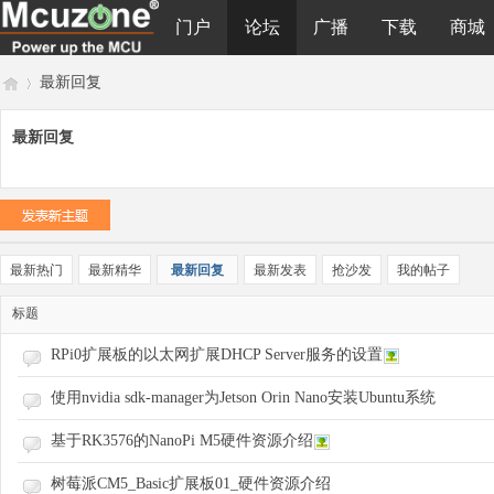
门户
论坛
广播
下载
商城
最新回复
最新回复
M
›
最新热门
最新精华
最新回复
最新发表
抢沙发
我的帖子
标题
RPi0扩展板的以太网扩展DHCP Server服务的设置
cu
使用nvidia sdk-manager为Jetson Orin Nano安装Ubuntu系统
基于RK3576的NanoPi M5硬件资源介绍
树莓派CM5_Basic扩展板01_硬件资源介绍