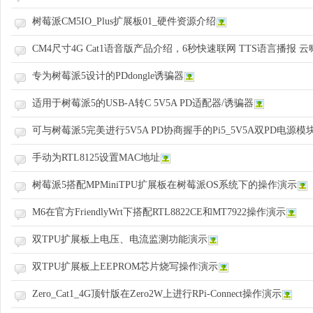
科
树莓派CM5IO_Plus扩展板01_硬件资源介绍
CM4尺寸4G Cat1语音版产品介绍，6秒快速联网 TTS语言播报 云
专为树莓派5设计的PDdongle诱骗器
适用于树莓派5的USB-A转C 5V5A PD适配器/诱骗器
可与树莓派5完美进行5V5A PD协商握手的Pi5_5V5A双PD电源模
技
手动为RTL8125设置MAC地址
树莓派5搭配MPMiniTPU扩展板在树莓派OS系统下的操作演示
M6在官方FriendlyWrt下搭配RTL8822CE和MT7922操作演示
双TPU扩展板上电压、电流监测功能演示
双TPU扩展板上EEPROM芯片烧写操作演示
Zero_Cat1_4G顶针版在Zero2W上进行RPi-Connect操作演示