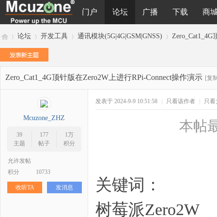
门户
论坛
广播
下载
商
论坛
开发工具
通讯模块(5G|4G|GSM|GNSS)
Zero_Cat1_
Zero_Cat1_4G顶针版在Zero2W上进行RPi-Connect操作演示
M
»
›
›
›
[复
发表于 2024-9-9 10:51:58
|
只看该作者
|
只看
Mcuzone_ZHZ
本帖最后
39
177
1万
主题
帖子
积分
允许发帖
积分
10733
cu
关键词：
收听TA
发消息
树莓派Zero2W 