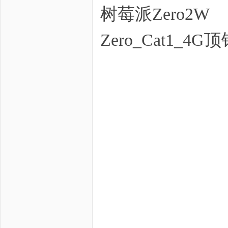
树莓派Zero2W
Zero_Cat1_4G