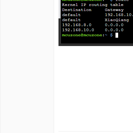
loginct重启l enabl