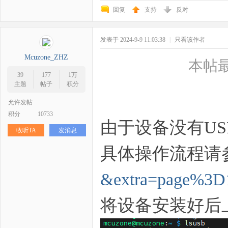
回复
支持
反对
发表于 2024-9-9 11:03:38
|
只看该作者
Mcuzone_ZHZ
本帖最后
39
177
1万
主题
帖子
积分
允许发帖
积分
10733
由于设备没有U
收听TA
发消息
具体操作流程请
&extra=page%3D
将设备安装好后