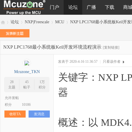
门户
论坛
广播
下载
商
论坛
NXP|Freescale
MCU
NXP LPC1768最小系统板Keil
NXP LPC1768最小系统板Keil开发环境流程演示
M
»
›
›
›
[复制链接]
发表于 2020-4-16 11:36:57
|
只看该作者
Mcuzone_TKN
关键字：
NXP L
28
45
1万
主题
帖子
积分
器
允许发帖
积分
10186
cu
收听TA
发消息
概述：
以
MDK4