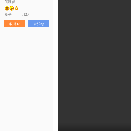
管理员
科
积分
7129
收听TA
发消息
技