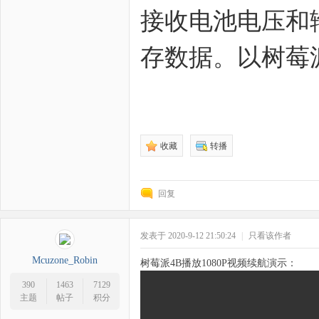
接收电池电压和
野
存数据。以树莓派
收藏
转播
芯
回复
发表于 2020-9-12 21:50:24
|
只看该作者
Mcuzone_Robin
树莓派4B播放1080P视频续航演示：
390
1463
7129
主题
帖子
积分