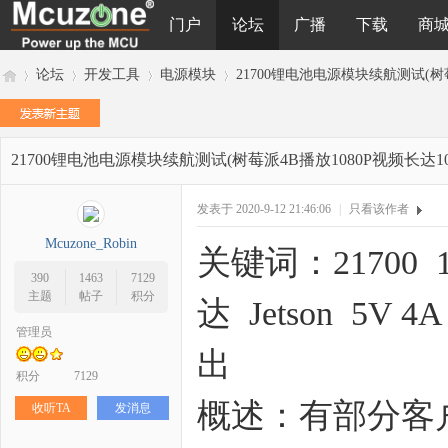
门户
论坛
广播
下载
商
论坛
开发工具
电源模块
21700锂电池电源模块续航测试(树莓派
21700锂电池电源模块续航测试(树莓派4B播放1080P视频长达1
M
»
›
›
›
发表于 2020-9-12 21:46:06
|
只看该作者
Mcuzone_Robin
关键词：21700 
390
1463
7129
主题
帖子
积分
达 Jetson 5V
管理员
出
cu
积分
7129
概述：有部分客户
收听TA
发消息